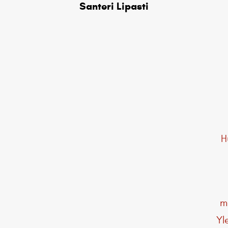
Santeri Lipasti
H
ma
Yl