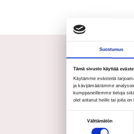
Suostumus
Tämä sivusto käyttää eväste
Käytämme evästeitä tarjoama
ja kävijämäärämme analysoim
kumppaneillemme tietoja siitä
2.7
olet antanut heille tai joita o
Suostumuksen
Välttämätön
valinta