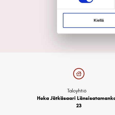
Yleisarvo
Kiellä
Taloyhtiö
Heka Jätkäsaari Länsisatamank
23