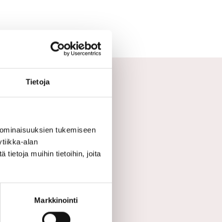
Tietoja
en ulkoasu
 ominaisuuksien tukemiseen
tiikka-alan
ietoja muihin tietoihin, joita
Markkinointi
s ympäristöön