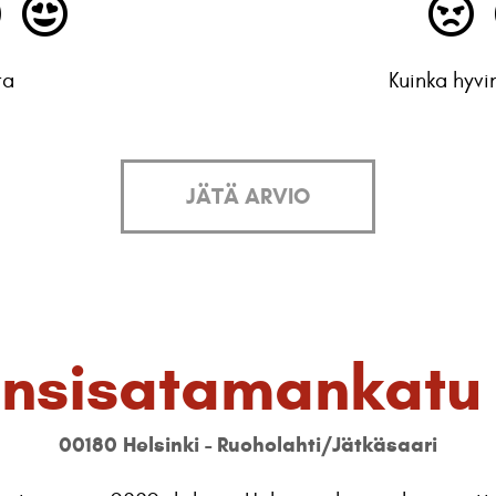
ta
Kuinka hyvi
JÄTÄ ARVIO
nsisatamankatu
00180 Helsinki - Ruoholahti/Jätkäsaari