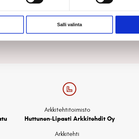
sana
Salli valinta
427 ääntä
Arkkitehtitoimisto
atu
Huttunen-Lipasti Arkkitehdit Oy
Arkkitehti