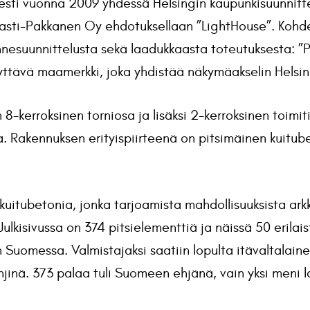
esti vuonna 2009 yhdessä Helsingin kaupunkisuunnittel
ipasti-Pakkanen Oy ehdotuksellaan ”LightHouse”. Kohd
ennesuunnittelusta sekä laadukkaasta toteutuksesta: ”P
tävä maamerkki, joka yhdistää näkymäakselin Helsing
 8-kerroksinen torniosa ja lisäksi 2-kerroksinen toimiti
laa. Rakennuksen erityispiirteenä on pitsimäinen kuitub
 kuitubetonia, jonka tarjoamista mahdollisuuksista ark
ulkisivussa on 374 pitsielementtiä ja näissä 50 erilai
 Suomessa. Valmistajaksi saatiin lopulta itävaltalain
jinä. 373 palaa tuli Suomeen ehjänä, vain yksi meni lai