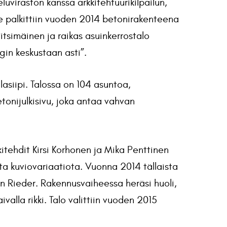
uviraston kanssa arkkitehtuurikilpailun,
e palkittiin vuoden 2014 betonirakenteena
itsimäinen ja raikas asuinkerrostalo
in keskustaan asti”.
lasiipi. Talossa on 104 asuntoa,
etonijulkisivu, joka antaa vahvan
kitehdit Kirsi Korhonen ja Mika Penttinen
sta kuviovariaatiota. Vuonna 2014 tällaista
en Rieder. Rakennusvaiheessa heräsi huoli,
valla rikki. Talo valittiin vuoden 2015