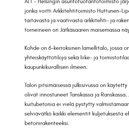
ATT – Helsingin asuntotuotantotoimisto järj
jonka voitti Arkkitehtitoimisto Huttunen-L
taitavasta ja vaativasta arkkitehti- ja rak
torneineen on Jätkäsaaren maisemassa näyt
Kohde on 6-kerroksinen lamellitalo, jossa on
yhteiskäyttötiloja sekä liike- ja toimistoti
kaupunkikuvallisen ilmeen.
Talon pitsimäisessä julkisivussa on käytetty
olivat innostuneet Tanskassa ja Ranskassa. J
kuitubetonia ei vielä pystytty valmistamaan
selviävätkö kaikki elementit kuljetuksesta eh
betonirakenteeksi.