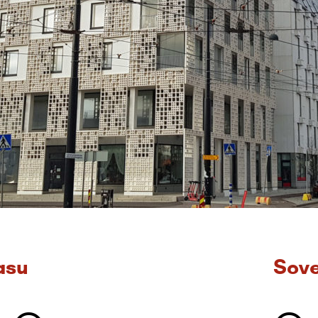
asu
Sove