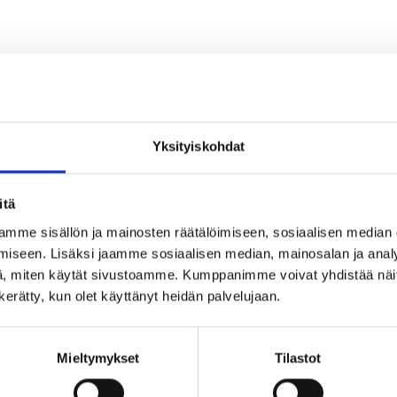
Yksityiskohdat
itä
2.70
Rakennuks
mme sisällön ja mainosten räätälöimiseen, sosiaalisen median
iseen. Lisäksi jaamme sosiaalisen median, mainosalan ja analy
, miten käytät sivustoamme. Kumppanimme voivat yhdistää näitä t
2
n kerätty, kun olet käyttänyt heidän palvelujaan.
Mieltymykset
Tilastot
2.74
Soveltuvuu