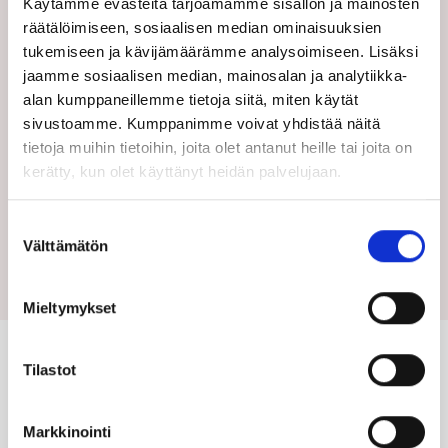
Käytämme evästeitä tarjoamamme sisällön ja mainosten
räätälöimiseen, sosiaalisen median ominaisuuksien
tukemiseen ja kävijämäärämme analysoimiseen. Lisäksi
jaamme sosiaalisen median, mainosalan ja analytiikka-
alan kumppaneillemme tietoja siitä, miten käytät
3.22
Soveltuvuus ympäristöön
sivustoamme. Kumppanimme voivat yhdistää näitä
tietoja muihin tietoihin, joita olet antanut heille tai joita on
kerätty, kun olet käyttänyt heidän palvelujaan.
Suostumuksen
Välttämätön
valinta
113 ääntä
Mieltymykset
Tilastot
Markkinointi
Taloyhtiö