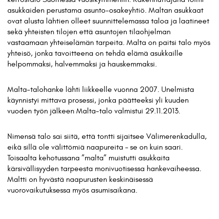
asukkaiden perustama asunto-osakeyhtiö. Maltan asukkaat
ovat alusta lähtien olleet suunnittelemassa taloa ja laatineet
sekä yhteisten tilojen että asuntojen tilaohjelman
vastaamaan yhteiselämän tarpeita. Malta on paitsi talo myös
yhteisö, jonka tavoitteena on tehdä elämä asukkaille
helpommaksi, halvemmaksi ja hauskemmaksi.
Malta-talohanke lähti liikkeelle vuonna 2007. Unelmista
käynnistyi mittava prosessi, jonka päätteeksi yli kuuden
vuoden työn jälkeen Malta-talo valmistui 29.11.2013.
Nimensä talo sai siitä, että tontti sijaitsee Välimerenkadulla,
eikä sillä ole välittömiä naapureita – se on kuin saari.
Toisaalta kehotussana ”malta” muistutti asukkaita
kärsivällisyyden tarpeesta monivuotisessa hankevaiheessa.
Maltti on hyvästä naapurusten keskinäisessä
vuorovaikutuksessa myös asumisaikana.