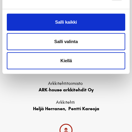
As Oy Helsingin Malta
Valmistumisvuosi
Salli kaikki
2013
Omistaja
Salli valinta
Asunto-osakeyhtiö / Hitas
Kiellä
Arkkitehtitoimisto
ARK-house arkkitehdit Oy
Arkkitehti
Heljä Herranen
,
Pentti Kareoja