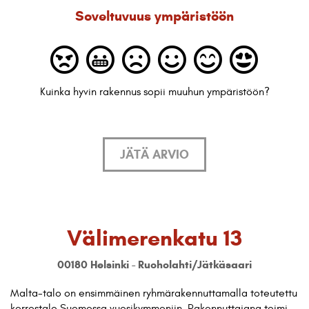
Soveltuvuus ympäristöön
Kuinka hyvin rakennus sopii muuhun ympäristöön?
JÄTÄ ARVIO
Välimerenkatu 13
00180 Helsinki - Ruoholahti/Jätkäsaari
Malta-talo on ensimmäinen ryhmärakennuttamalla toteutettu
kerrostalo Suomessa vuosikymmeniin. Rakennuttajana toimi