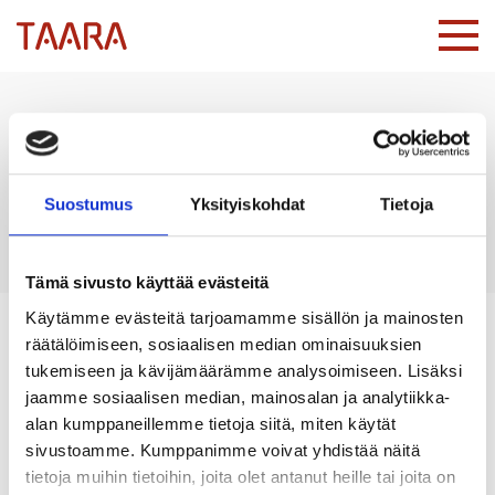
Rakennuttaja:
Helsingin
seurakuntayhtymä
Suostumus
Yksityiskohdat
Tietoja
Tämä sivusto käyttää evästeitä
Käytämme evästeitä tarjoamamme sisällön ja mainosten
räätälöimiseen, sosiaalisen median ominaisuuksien
Länsisatamankatu 26-28
tukemiseen ja kävijämäärämme analysoimiseen. Lisäksi
jaamme sosiaalisen median, mainosalan ja analytiikka-
Talon katutasoon sijoittuu Hyvän Toivon Kappeli sekä muita
alan kumppaneillemme tietoja siitä, miten käytät
Helsingin seurakuntayhtymän tiloja. Asuinkerrostalot
sivustoamme. Kumppanimme voivat yhdistää näitä
perustuvat arkkitehtuurikutsukilpailun voittajatyöhön, jonka
tietoja muihin tietoihin, joita olet antanut heille tai joita on
järjestäjinä olivat Helsingin kaupunkisuunnitteluvirasto,