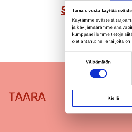
Suezinkatu 3
Tämä sivusto käyttää eväste
Käytämme evästeitä tarjoama
ja kävijämäärämme analysoim
kumppaneillemme tietoja siitä
olet antanut heille tai joita o
Suostumuksen
Välttämätön
valinta
Rakennukset
Evästeet
Kiellä