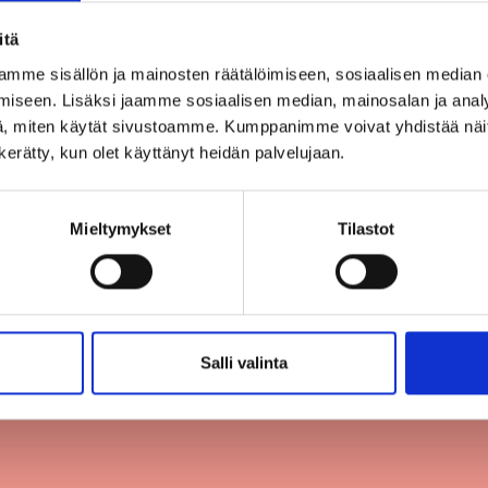
itä
mme sisällön ja mainosten räätälöimiseen, sosiaalisen median
iseen. Lisäksi jaamme sosiaalisen median, mainosalan ja analy
, miten käytät sivustoamme. Kumppanimme voivat yhdistää näitä t
n kerätty, kun olet käyttänyt heidän palvelujaan.
Mieltymykset
Tilastot
Tietoa meistä
Yhteystiedot
Tietosuoj
Salli valinta