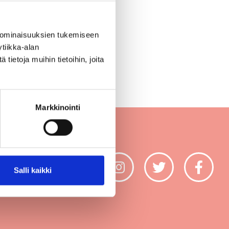
 ominaisuuksien tukemiseen
tiikka-alan
ietoja muihin tietoihin, joita
Markkinointi
aseloste
Salli kaikki