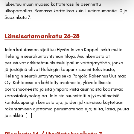
lukeutuu muun muassa kattoterassille asennettu
ulkoporeallas. Samassa korttelissa kuin Juutinraumantie 10 ja
Suezinkatu 7.
Länsisatamankatu 26-28
Talon katutasoon sijoittuu Hyvän Toivon Kappeli sekä muita
Helsingin seurakuntayhtymän tiloja. Asuinkerrostalot
perustuvat arkkitehtuurikutsukilpailun voittajatyöhön, jonka
järjestäjinä olivat Helsingin kaupunkisuunnitteluvirasto,
Helsingin seurakuntayhtymä sekä Pohjola Rakennus Uusimaa
Oy. Kohteessa on kehitelty avoimesta, ylävalollisesta
porrashuoneesta ja sitä ympäröivistä asunnoista koostuvaa
kerrostalotypologiaa. Taloista suunniteltiin jykeväilmeisiä
kantakaupungin kerrostaloja, joiden julkisivuissa käytetään
rakentamisen ajattomia perusmateriaaleja; tiiltä, lasia, puuta
ja sinkkiä. […]