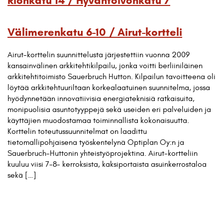
Rionkatu 14 / Hyväntoivonkatu 7
Välimerenkatu 6-10 / Airut-kortteli
Airut-korttelin suunnittelusta järjestettiin vuonna 2009
kansainvälinen arkkitehtikilpailu, jonka voitti berliiniläinen
arkkitehtitoimisto Sauerbruch Hutton. Kilpailun tavoitteena oli
löytää arkkitehtuuriltaan korkealaatuinen suunnitelma, jossa
hyödynnetään innovatiivisia energiateknisiä ratkaisuita,
monipuolisia asuntotyyppejä sekä useiden eri palveluiden ja
käyttäjien muodostamaa toiminnallista kokonaisuutta.
Korttelin toteutussuunnitelmat on laadittu
tietomallipohjaisena työskentelynä Optiplan Oy:n ja
Sauerbruch-Huttonin yhteistyöprojektina. Airut-kortteliin
kuuluu viisi 7-8- kerroksista, kaksiportaista asuinkerrostaloa
sekä […]