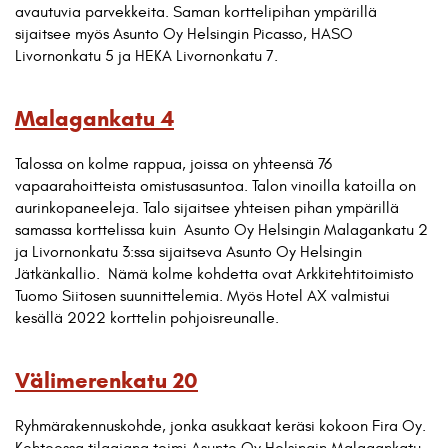
avautuvia parvekkeita. Saman korttelipihan ympärillä
sijaitsee myös Asunto Oy Helsingin Picasso, HASO
Livornonkatu 5 ja HEKA Livornonkatu 7.
Malagankatu 4
Talossa on kolme rappua, joissa on yhteensä 76
vapaarahoitteista omistusasuntoa. Talon vinoilla katoilla on
aurinkopaneeleja. Talo sijaitsee yhteisen pihan ympärillä
samassa korttelissa kuin Asunto Oy Helsingin Malagankatu 2
ja Livornonkatu 3:ssa sijaitseva Asunto Oy Helsingin
Jätkänkallio. Nämä kolme kohdetta ovat Arkkitehtitoimisto
Tuomo Siitosen suunnittelemia. Myös Hotel AX valmistui
kesällä 2022 korttelin pohjoisreunalle.
Välimerenkatu 20
Ryhmärakennuskohde, jonka asukkaat keräsi kokoon Fira Oy.
Kohteessa tilaajana toimi Asunto Oy Helsingin Malagankatu,