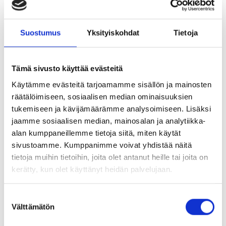
Kvarteret Victoria rs -­ni­misen säätiön, jolle vastuu projektin
toteuttami­sesta siirrettiin. Säätiötä on […]
Suostumus
Yksityiskohdat
Tietoja
Saukonpaadenranta 14-16
Tämä sivusto käyttää evästeitä
Asunto Oy Saukonpaaden Merituuli ja Asunto Oy Helsingin
Ruori sijaitsevat saman sisäpihan ympärillä. Korttelin
Käytämme evästeitä tarjoamamme sisällön ja mainosten
pohjoispuolta reunustaa Ruoholahden ranta ja etelää
räätälöimiseen, sosiaalisen median ominaisuuksien
Saukonpaadenpuisto. Taloyhtiöiden suunnittelutyön pohjana
tukemiseen ja kävijämäärämme analysoimiseen. Lisäksi
oli Helsingin kaupungin ja Lemminkäisen järjestämän
jaamme sosiaalisen median, mainosalan ja analytiikka-
arkkitehtikilpailun voittaneen Arkkitehtitoimisto Hannu
alan kumppaneillemme tietoja siitä, miten käytät
Jaakkola Oy:n ehdotus ”Vesihiisi”. Talot sisältävät
sivustoamme. Kumppanimme voivat yhdistää näitä
vapaarahoitteisia omistusasuntoja, joiden koot vaihtelevat
tietoja muihin tietoihin, joita olet antanut heille tai joita on
31,5 neliön yksiöistä aina 150 neliön edustusasuntoihin.
kerätty, kun olet käyttänyt heidän palvelujaan.
Lasitetuilta parvekkeilta on […]
Suostumuksen
Saukonpaadenranta 20-22
Välttämätön
valinta