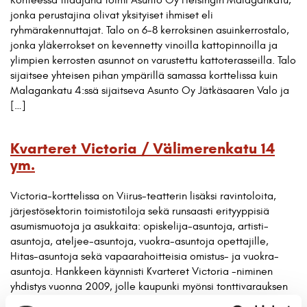
jonka perustajina olivat yksityiset ihmiset eli
ryhmärakennuttajat. Talo on 6-8 kerroksinen asuinkerrostalo,
jonka yläkerrokset on kevennetty vinoilla kattopinnoilla ja
ylimpien kerrosten asunnot on varustettu kattoterasseilla. Talo
sijaitsee yhteisen pihan ympärillä samassa korttelissa kuin
Malagankatu 4:ssä sijaitseva Asunto Oy Jätkäsaaren Valo ja
[…]
Kvarteret Victoria / Välimerenkatu 14
ym.
Victoria-korttelissa on Viirus-teatterin lisäksi ravintoloita,
järjestösektorin toimistotiloja sekä runsaasti erityyppisiä
asumismuotoja ja asukkaita: opiskelija-asuntoja, artisti-
asuntoja, ateljee-asuntoja, vuokra-asuntoja opettajille,
Hitas-asuntoja sekä vapaarahoitteisia omistus- ja vuokra-
asuntoja. Hankkeen käynnisti Kvarteret Victoria -niminen
yhdistys vuonna 2009, jolle kaupunki myön­si tonttivarauksen
vuonna 2010. Yhdistys perusti vuonna 2011 Stiftelsen