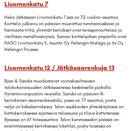
Livornonkatu 7
Heka Jätkäsaari Livornonkatu 7:ssä on 72 vuokra-asuntoa.
Korttelin julkisivu on pääosin muurattua tummanruskeaa ja
harmaata tiiltä, ylimmät kerrokset ovat teräspinnoitteisia ja
väriltään metallinsävyisiä. Saman korttelipihan ympärillä ovat
HASO Livornonkatu 5, Asunto Oy Helsingin Malaga ja As Oy
Helsingin Picasso.
Livornonkatu 12 / Jätkäsaarenkuja 13
Bysa & Sandis muodostavat voimakasilmeisen
talokokonaisuuden Jätkäsaaressa keskeisellä paikalla
Hyväntoivonpuiston reunalla. Sandis on pääosin 8-
kerroksinen asumisoikeustalo, jossa on 77 asuntoa, joista
neljä on kaksikerroksisia. Talon asukkaiden yhteiskäytössä on
kattokerroksessa sijaitseva talosauna ja tilava kattoterassi.
Bysassa on 67 hitasasuntoa. Talon kummassakin päässä on
ensimmäisessä kerroksessa liiketilat, joista toisessa on