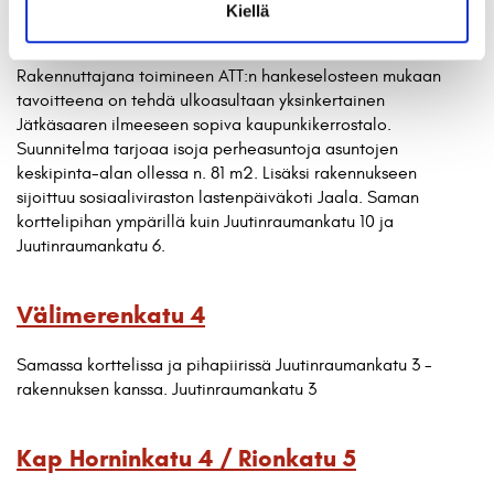
Kiellä
Suezinkatu 7
Rakennuttajana toimineen ATT:n hankeselosteen mukaan
tavoitteena on tehdä ulkoasultaan yksinkertainen
Jätkäsaaren ilmeeseen sopiva kaupunkikerrostalo.
Suunnitelma tarjoaa isoja perheasuntoja asuntojen
keskipinta-alan ollessa n. 81 m2. Lisäksi rakennukseen
sijoittuu sosiaaliviraston lastenpäiväkoti Jaala. Saman
korttelipihan ympärillä kuin Juutinraumankatu 10 ja
Juutinraumankatu 6.
Välimerenkatu 4
Samassa korttelissa ja pihapiirissä Juutinraumankatu 3 -
rakennuksen kanssa. Juutinraumankatu 3
Kap Horninkatu 4 / Rionkatu 5