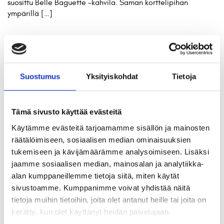
suosittu Belle Baguette -kahvila. Saman korttelipihan
ympärillä […]
Saukontori 2
Helsingin kaupungin asuntotuotantotoimiston järjestämässä
Suostumus
Yksityiskohdat
Tietoja
suunnittelu- ja tarjouskilpailussa arviointiryhmä päätti antaa
kunniamaininnan ehdotukselle ”Pyrstötähti”, jonka tekijänä on
Arkkitehtitoimisto Kirsi Korhonen ja Mika Penttinen Oy,
tekijöinä Kirsi Korhonen ja Mika Penttinen. ”Pyrstötähden
Tämä sivusto käyttää evästeitä
erityisansioita ovat pihan puolelle työntyvät nopat, jotka
Käytämme evästeitä tarjoamamme sisällön ja mainosten
luovat lamellitaloon poikkeuksellisen vivahteikkaita ja
räätälöimiseen, sosiaalisen median ominaisuuksien
valoisia asuntopohjia. Tyylikäs julkisivu, jossa kaksi kerrosta on
tukemiseen ja kävijämäärämme analysoimiseen. Lisäksi
ikkuna-aukotuksella nivottu yhteen, tuo paikkaan […]
jaamme sosiaalisen median, mainosalan ja analytiikka-
alan kumppaneillemme tietoja siitä, miten käytät
Länsisatamankatu 23
sivustoamme. Kumppanimme voivat yhdistää näitä
tietoja muihin tietoihin, joita olet antanut heille tai joita on
ATT – Helsingin asuntotuotantotoimisto järjesti vuonna 2009
kerätty, kun olet käyttänyt heidän palvelujaan.
yhdessä Helsingin kaupunkisuunnitteluviraston kanssa