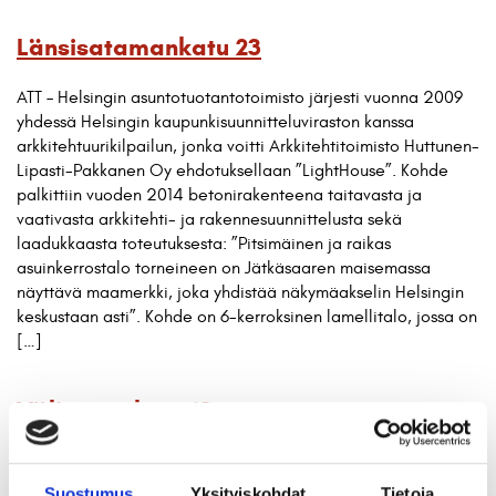
Länsisatamankatu 23
ATT – Helsingin asuntotuotantotoimisto järjesti vuonna 2009
yhdessä Helsingin kaupunkisuunnitteluviraston kanssa
arkkitehtuurikilpailun, jonka voitti Arkkitehtitoimisto Huttunen-
Lipasti-Pakkanen Oy ehdotuksellaan ”LightHouse”. Kohde
palkittiin vuoden 2014 betonirakenteena taitavasta ja
vaativasta arkkitehti- ja rakennesuunnittelusta sekä
laadukkaasta toteutuksesta: ”Pitsimäinen ja raikas
asuinkerrostalo torneineen on Jätkäsaaren maisemassa
näyttävä maamerkki, joka yhdistää näkymäakselin Helsingin
keskustaan asti”. Kohde on 6-kerroksinen lamellitalo, jossa on
[…]
Välimerenkatu 13
Malta-talo on ensimmäinen ryhmärakennuttamalla toteutettu
kerrostalo Suomessa vuosikymmeniin. Rakennuttajana toimi
Suostumus
Yksityiskohdat
Tietoja