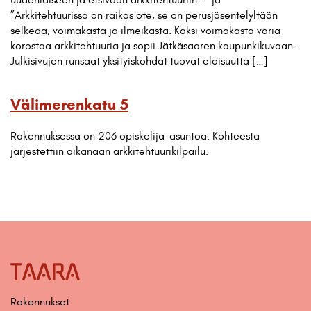
”Arkkitehtuurissa on raikas ote, se on perusjäsentelyltään
selkeää, voimakasta ja ilmeikästä. Kaksi voimakasta väriä
korostaa arkkitehtuuria ja sopii Jätkäsaaren kaupunkikuvaan.
Julkisivujen runsaat yksityiskohdat tuovat eloisuutta […]
Välimerenkatu 5
Rakennuksessa on 206 opiskelija-asuntoa. Kohteesta
järjestettiin aikanaan arkkitehtuurikilpailu.
Rakennukset