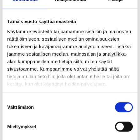
asukkaiden perustama asunto-osakeyhtiö. Maltan asukkaat
ovat alusta lähtien olleet suunnittelemassa taloa ja laatineet
sekä yhteisten tilojen että asuntojen tilaohjelman
Tämä sivusto käyttää evästeitä
vastaamaan yhteiselämän tarpeita. Malta on paitsi talo myös
yhteisö, jonka tavoitteena on tehdä elämä asukkaille
Käytämme evästeitä tarjoamamme sisällön ja mainosten
helpommaksi, halvemmaksi ja hauskemmaksi. Malta-
räätälöimiseen, sosiaalisen median ominaisuuksien
talohanke lähti liikkeelle vuonna 2007. Unelmista käynnistyi
tukemiseen ja kävijämäärämme analysoimiseen. Lisäksi
[…]
jaamme sosiaalisen median, mainosalan ja analytiikka-
alan kumppaneillemme tietoja siitä, miten käytät
sivustoamme. Kumppanimme voivat yhdistää näitä
Saukonpaadenranta 14-16
tietoja muihin tietoihin, joita olet antanut heille tai joita on
kerätty, kun olet käyttänyt heidän palvelujaan.
Asunto Oy Saukonpaaden Merituuli ja Asunto Oy Helsingin
Ruori sijaitsevat saman sisäpihan ympärillä. Korttelin
pohjoispuolta reunustaa Ruoholahden ranta ja etelää
Suostumuksen
Saukonpaadenpuisto. Taloyhtiöiden suunnittelutyön pohjana
Välttämätön
valinta
oli Helsingin kaupungin ja Lemminkäisen järjestämän
arkkitehtikilpailun voittaneen Arkkitehtitoimisto Hannu
Mieltymykset
Jaakkola Oy:n ehdotus ”Vesihiisi”. Talot sisältävät
vapaarahoitteisia omistusasuntoja, joiden koot vaihtelevat