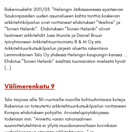
Rakennuslehti 2011/03: ”Helsingin Jätkäsaaressa sijaitsevan
Saukonpaaden uuden asuinalueen kahta tonttia koskevan
arkkitehtikilpailun ovat voittaneet ehdotukset ”Vesihiisi” ja
”Toinen Helsinki”. Ehdotuksen ”Toinen Helsinki” olivat
laatineet arkkitehdit Jussi Murole ja Daniel Bruun
työryhmineen Arkkitehtuuritoimisto B & M Oy:stä.
Arkkitehtuurikutsukilpailun järjesti aluetta rakentava
Lemminkäinen Talo Oy yhdessä Helsingin kaupungin kanssa. …
Ehdotus ”Toinen Helsinki” sisältää tuomariston mielestä hyvät
[…]
Välimerenkatu 9
Talo tarjoaa alle 30-vuotiaille nuorille kohtuuhintaisia koteja.
Rakennus on toteutettu arkkitehtuurikutsukilpailun voittaneen
Kompis-ehdotuksen pohjalta. Arvostelupöytäkirjassa
todetaan mm. ”Annettu varsin rationaalinen
suunnittelutehtävä ei yllytä muodonannoltaan kovinkaan
uudenlaiseen ja etsivään arkkitehtuuriin…” ja