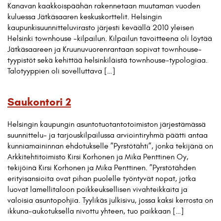
Kanavan kaakkoispäähän rakennetaan muutaman vuoden
kuluessa Jätkäsaaren keskuskorttelit. Helsingin
kaupunkisuunnitteluvirasto järjesti keväällä 2010 yleisen
Helsinki townhouse -kilpailun. Kilpailun tavoitteena oli löytää
Jätkäsaareen ja Kruunuvuorenrantaan sopivat townhouse-
tyypistöt sekä kehittää helsinkiläistä townhouse-typologiaa.
Talotyyppien oli sovelluttava […]
Saukontori 2
Helsingin kaupungin asuntotuotantotoimiston järjestämässä
suunnittelu- ja tarjouskilpailussa arviointiryhmä päätti antaa
kunniamaininnan ehdotukselle ”Pyrstötähti”, jonka tekijänä on
Arkkitehtitoimisto Kirsi Korhonen ja Mika Penttinen Oy,
tekijöinä Kirsi Korhonen ja Mika Penttinen. ”Pyrstötähden
erityisansioita ovat pihan puolelle työntyvät nopat, jotka
luovat lamellitaloon poikkeuksellisen vivahteikkaita ja
valoisia asuntopohjia. Tyylikäs julkisivu, jossa kaksi kerrosta on
ikkuna-aukotuksella nivottu yhteen, tuo paikkaan […]